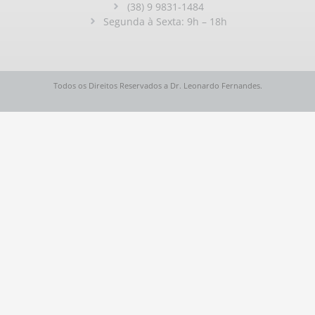
(38) 9 9831-1484
Segunda à Sexta: 9h – 18h
Todos os Direitos Reservados a Dr. Leonardo Fernandes.