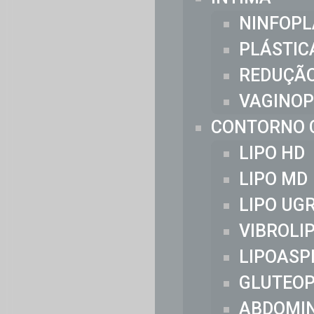
NINFOPL
PLÁSTIC
REDUÇÃO
VAGINOP
CONTORNO 
LIPO HD
LIPO MD
LIPO UG
VIBROLI
LIPOASP
GLUTEOP
ABDOMI