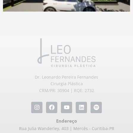
Dr. Leonardo Pereira Fernandes
Cirurgia Plástica
CRM/PR: 30904 | RQE: 2732
Endereço
Rua Julia Wanderley, 403 | Mercês - Curitiba-PR