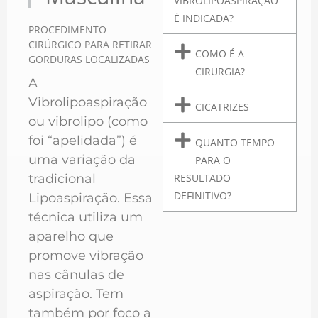
VIBROLIPOASPIRAÇÃO
É INDICADA?
PROCEDIMENTO
CIRÚRGICO PARA RETIRAR
COMO É A
GORDURAS LOCALIZADAS
CIRURGIA?
A
Vibrolipoaspiração
CICATRIZES
ou vibrolipo (como
foi “apelidada”) é
QUANTO TEMPO
uma variação da
PARA O
tradicional
RESULTADO
DEFINITIVO?
Lipoaspiração. Essa
técnica utiliza um
aparelho que
promove vibração
nas cânulas de
aspiração. Tem
também por foco a