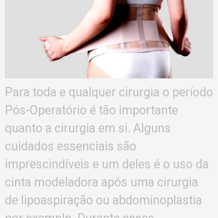
Para toda e qualquer cirurgia o período
Pós-Operatório é tão importante
quanto a cirurgia em si. Alguns
cuidados essenciais são
imprescindíveis e um deles é o uso da
cinta modeladora após uma cirurgia
de lipoaspiração ou abdominoplastia