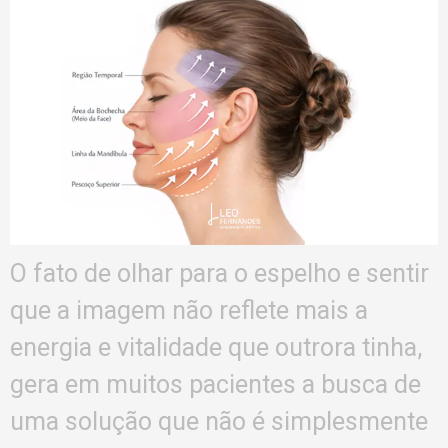
O fato de olhar para o espelho e sentir
que a imagem não reflete mais a
energia e vitalidade que outrora tinha,
gera em muitos pacientes a busca de
uma solução que não é simplesmente