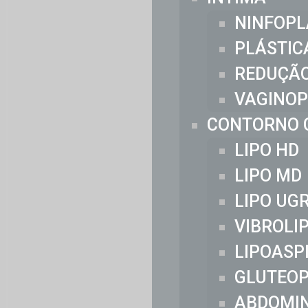
NINFOPL
PLÁSTIC
REDUÇÃO
VAGINOP
CONTORNO 
LIPO HD
LIPO MD
LIPO UG
VIBROLI
LIPOASP
GLUTEOP
ABDOMI