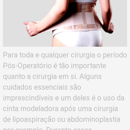
Para toda e qualquer cirurgia o período
Pós-Operatório é tão importante
quanto a cirurgia em si. Alguns
cuidados essenciais são
imprescindíveis e um deles é o uso da
cinta modeladora após uma cirurgia
de lipoaspiração ou abdominoplastia