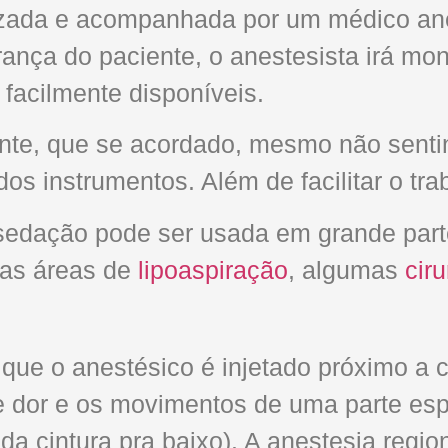
izada e acompanhada por um médico anes
urança do paciente, o anestesista irá m
facilmente disponíveis.
nte, que se acordado, mesmo não sentin
os instrumentos. Além de facilitar o tr
edação pode ser usada em grande parte 
nas áreas de
lipoaspiração
, algumas
cir
 que o anestésico é injetado próximo a c
e dor e os movimentos de uma parte esp
 cintura pra baixo). A anestesia region